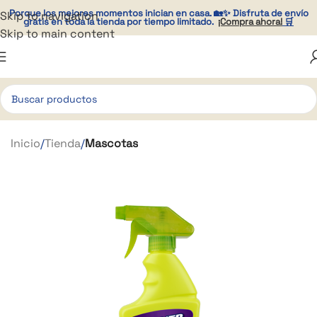
Porque los mejores momentos
inician en casa
. 🏡✨ Disfruta de envío
Skip to navigation
gratis en toda la tienda por tiempo limitado.
¡Compra ahora!
🛒
Skip to main content
Inicio
Tienda
Mascotas