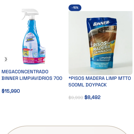
-15%
MEGACONCENTRADO
BINNER LIMPIAVIDRIOS 700
*PISOS MADERA LIMP MTTO
ML +1M
500ML DOYPACK
$
15,990
$
8,492
$
9,990
Añadir Al Carrito
Añadir Al Carrito