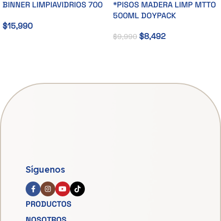
BINNER LIMPIAVIDRIOS 700
*PISOS MADERA LIMP MTTO
ML +1M
500ML DOYPACK
$
15,990
$
8,492
$
9,990
Añadir Al Carrito
Añadir Al Carrito
Síguenos
PRODUCTOS
NOSOTROS