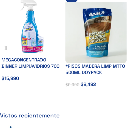
MEGACONCENTRADO
BINNER LIMPIAVIDRIOS 700
*PISOS MADERA LIMP MTTO
ML +1M
500ML DOYPACK
$
15,990
$
8,492
$
9,990
Añadir Al Carrito
Añadir Al Carrito
Vistos recientemente